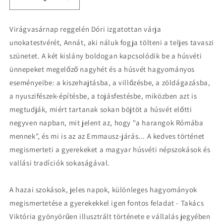
Decrease
Increase
quantity
quantity
for
for
Virágvasárnap reggelén Dóri izgatottan várja
Takács
Takács
unokatestvérét, Annát, aki náluk fogja tölteni a teljes tavaszi
Viktória:
Viktória:
Húsvéti
Húsvéti
szünetet. A két kislány boldogan kapcsolódik be a húsvéti
mese
mese
ünnepeket megelőző nagyhét és a húsvét hagyományos
eseményeibe: a kiszehajtásba, a villőzésbe, a zöldágazásba,
a nyuszifészek-építésbe, a tojásfestésbe, miközben azt is
megtudják, miért tartanak sokan böjtöt a húsvét előtti
negyven napban, mit jelent az, hogy "a harangok Rómába
mennek", és mi is az az Emmausz-járás... A kedves történet
megismerteti a gyerekeket a magyar húsvéti népszokások és
vallási tradíciók sokaságával.
A hazai szokások, jeles napok, különleges hagyományok
megismertetése a gyerekekkel igen fontos feladat - Takács
Viktória gyönyörűen illusztrált története e vállalás jegyében