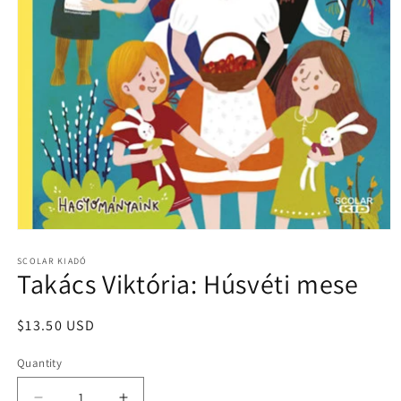
Open
media
1
SCOLAR KIADÓ
Takács Viktória: Húsvéti mese
in
modal
Regular
$13.50 USD
price
Quantity
Quantity