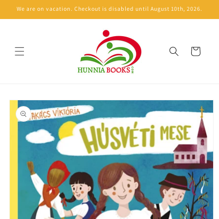
Skip to
We are on vacation. Checkout is disabled until August 10th, 2026.
content
Cart
Skip to
product
information