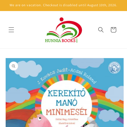
Skip to
We are on vacation. Checkout is disabled until August 10th, 2026.
content
Cart
Skip to
product
information