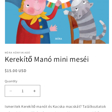
Open
media
1
MÓRA KÖNYVKIADÓ
Kerekítő Manó mini meséi
in
modal
Regular
$15.00 USD
price
Quantity
Quantity
Decrease
Increase
quantity
quantity
for
for
Ismeritek Kerekítő manót és Kacska macskát? Találkoztatok
Kerekítő
Kerekítő