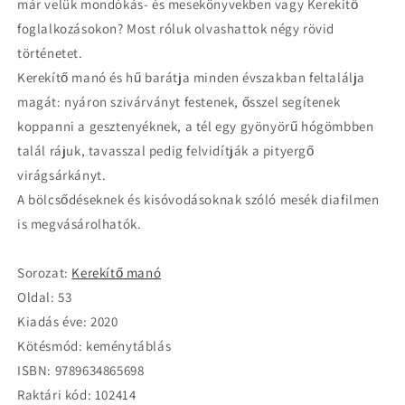
már velük mondókás- és mesekönyvekben vagy Kerekítő
Manó
Manó
mini
mini
foglalkozásokon? Most róluk olvashattok négy rövid
meséi
meséi
történetet.
Kerekítő manó és hű barátja minden évszakban feltalálja
magát: nyáron szivárványt festenek, ősszel segítenek
koppanni a gesztenyéknek, a tél egy gyönyörű hógömbben
talál rájuk, tavasszal pedig felvidítják a pityergő
virágsárkányt.
A bölcsődéseknek és kisóvodásoknak szóló mesék diafilmen
is megvásárolhatók.
Sorozat:
Kerekítő manó
Oldal: 53
Kiadás éve: 2020
Kötésmód: keménytáblás
ISBN: 9789634865698
Raktári kód: 102414