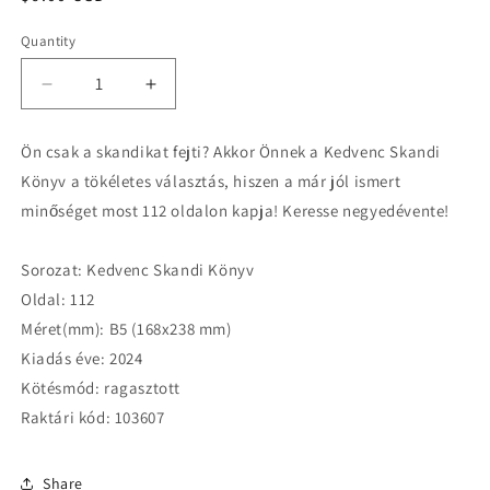
price
Quantity
Quantity
Decrease
Increase
quantity
quantity
for
for
Ön csak a skandikat fejti? Akkor Önnek a Kedvenc Skandi
Kedvenc
Kedvenc
Könyv a tökéletes választás, hiszen a már jól ismert
Skandi
Skandi
Könyv
Könyv
minőséget most 112 oldalon kapja! Keresse negyedévente!
24035
24035
Sorozat: Kedvenc Skandi Könyv
Oldal: 112
Méret(mm): B5 (168x238 mm)
Kiadás éve: 2024
Kötésmód: ragasztott
Raktári kód: 103607
Share