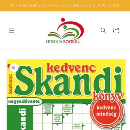
Skip to
We are on vacation. Checkout is disabled until August 10th, 2026.
content
Cart
Skip to
product
information