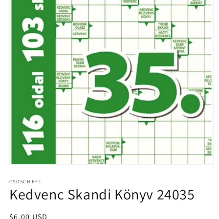
Open
media
1
CSOSCH KFT.
Kedvenc Skandi Könyv 24035
in
modal
Regular
$6.00 USD