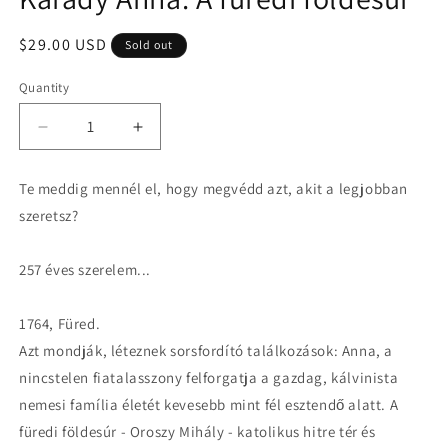
modal
Regular
$29.00 USD
Sold out
price
Quantity
Quantity
Decrease
Increase
quantity
quantity
for
for
Te meddig mennél el, hogy megvédd azt, akit a legjobban
Karády
Karády
szeretsz?
Anna:
Anna:
A
A
füredi
füredi
257 éves szerelem...
földesúr
földesúr
1764, Füred.
Azt mondják, léteznek sorsfordító találkozások: Anna, a
nincstelen fiatalasszony felforgatja a gazdag, kálvinista
nemesi família életét kevesebb mint fél esztendő alatt. A
füredi földesúr - Oroszy Mihály - katolikus hitre tér és