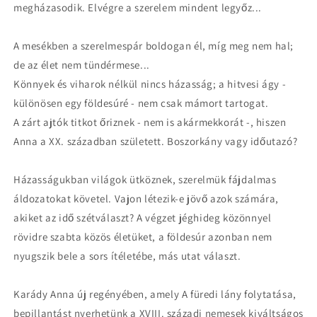
megházasodik. Elvégre a szerelem mindent legyőz...
A mesékben a szerelmespár boldogan él, míg meg nem hal;
de az élet nem tündérmese...
Könnyek és viharok nélkül nincs házasság; a hitvesi ágy -
különösen egy földesúré - nem csak mámort tartogat.
A zárt ajtók titkot őriznek - nem is akármekkorát -, hiszen
Anna a XX. században született. Boszorkány vagy időutazó?
Házasságukban világok ütköznek, szerelmük fájdalmas
áldozatokat követel. Vajon létezik-e jövő azok számára,
akiket az idő szétválaszt? A végzet jéghideg közönnyel
rövidre szabta közös életüket, a földesúr azonban nem
nyugszik bele a sors ítéletébe, más utat választ.
Karády Anna új regényében, amely A füredi lány folytatása,
bepillantást nyerhetünk a XVIII. századi nemesek kiváltságos