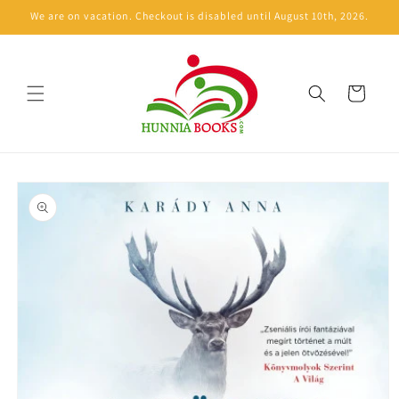
Skip to
We are on vacation. Checkout is disabled until August 10th, 2026.
content
Cart
Skip to
product
information