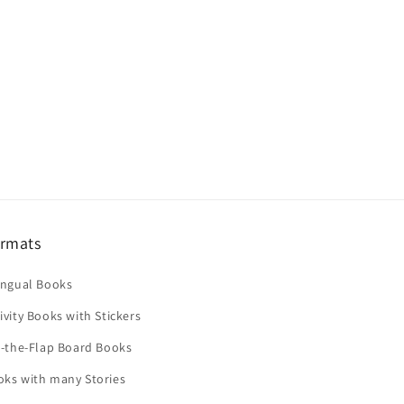
rmats
ingual Books
ivity Books with Stickers
t-the-Flap Board Books
oks with many Stories