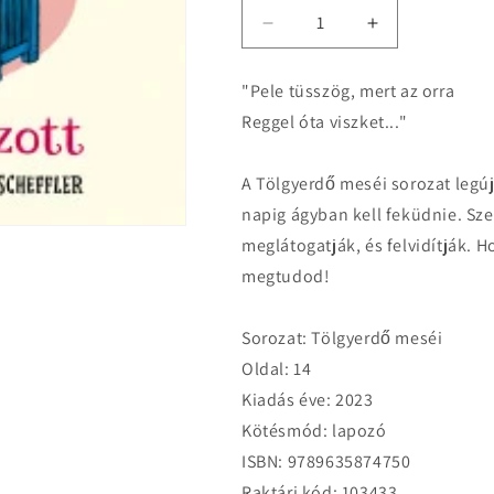
Decrease
Increase
quantity
quantity
for
for
"Pele tüsszög, mert az orra
Julia
Julia
Reggel óta viszket..."
Donaldson:
Donaldson:
Pele
Pele
megfázott
megfázott
A Tölgyerdő meséi sorozat legú
-
-
napig ágyban kell feküdnie. Sze
Tölgyerdő
Tölgyerdő
meséi
meséi
meglátogatják, és felvidítják. H
megtudod!
Sorozat: Tölgyerdő meséi
Oldal: 14
Kiadás éve: 2023
Kötésmód: lapozó
ISBN: 9789635874750
Raktári kód: 103433