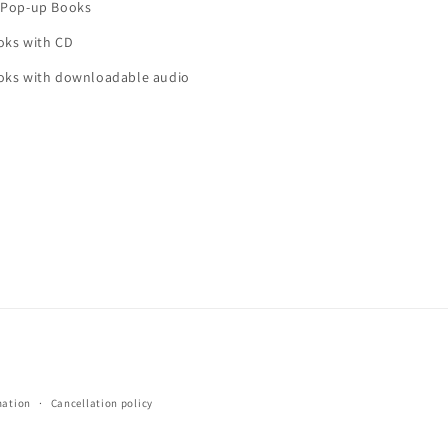
 Pop-up Books
oks with CD
oks with downloadable audio
mation
Cancellation policy