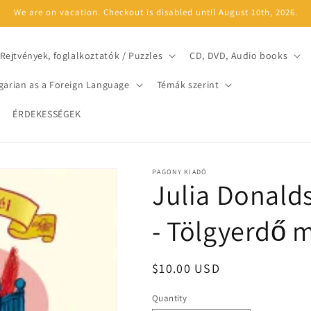
We are on vacation. Checkout is disabled until August 10th, 2026.
Rejtvények, foglalkoztatók / Puzzles
CD, DVD, Audio books
arian as a Foreign Language
Témák szerint
ÉRDEKESSÉGEK
PAGONY KIADÓ
Julia Donald
- Tölgyerdő 
Regular
$10.00 USD
price
Quantity
Quantity