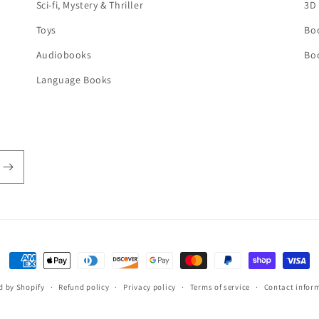
Sci-fi, Mystery & Thriller
3D
Toys
Bo
Audiobooks
Bo
Language Books
Payment
methods
 by Shopify
Refund policy
Privacy policy
Terms of service
Contact infor