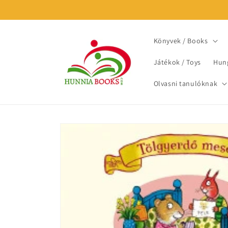
Skip to
content
Könyvek / Books
Játékok / Toys
Hung
Olvasni tanulóknak
Skip to
product
information