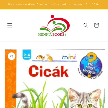
Skip to
We are on vacation. Checkout is disabled until August 10th, 2026.
content
Cart
Skip to
product
information