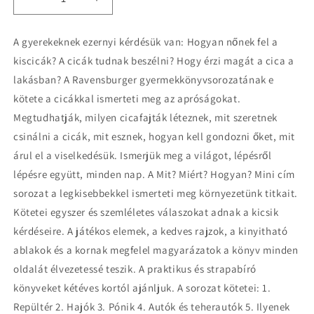
Decrease
Increase
quantity
quantity
for
for
A gyerekeknek ezernyi kérdésük van: Hogyan nőnek fel a
Cicák
Cicák
kiscicák? A cicák tudnak beszélni? Hogy érzi magát a cica a
-
-
Mit?
Mit?
lakásban? A Ravensburger gyermekkönyvsorozatának e
Miért?
Miért?
kötete a cicákkal ismerteti meg az apróságokat.
Hogyan?
Hogyan?
Megtudhatják, milyen cicafajták léteznek, mit szeretnek
Mini
Mini
csinálni a cicák, mit esznek, hogyan kell gondozni őket, mit
7.
7.
árul el a viselkedésük. Ismerjük meg a világot, lépésről
lépésre együtt, minden nap. A Mit? Miért? Hogyan? Mini cím
sorozat a legkisebbekkel ismerteti meg környezetünk titkait.
Kötetei egyszer és szemléletes válaszokat adnak a kicsik
kérdéseire. A játékos elemek, a kedves rajzok, a kinyitható
ablakok és a kornak megfelel magyarázatok a könyv minden
oldalát élvezetessé teszik. A praktikus és strapabíró
könyveket kétéves kortól ajánljuk. A sorozat kötetei: 1.
Repültér 2. Hajók 3. Pónik 4. Autók és teherautók 5. Ilyenek