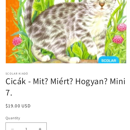
Open
media
1
SCOLAR KIADÓ
Cicák - Mit? Miért? Hogyan? Mini
in
modal
7.
Regular
$19.00 USD
price
Quantity
Quantity