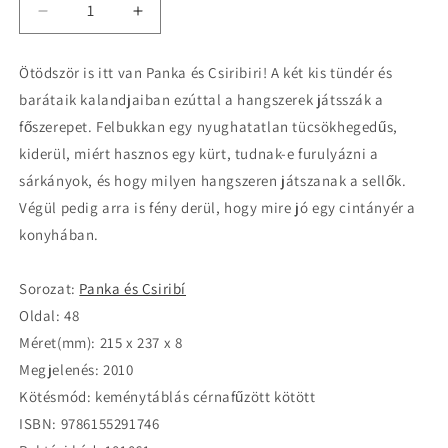
Decrease
Increase
quantity
quantity
for
for
Ötödször is itt van Panka és Csiribiri! A két kis tündér és
Berg
Berg
barátaik kalandjaiban ezúttal a hangszerek játsszák a
Judit:
Judit:
Tündérzene
Tündérzene
főszerepet. Felbukkan egy nyughatatlan tücsökhegedűs,
-
-
kiderül, miért hasznos egy kürt, tudnak-e furulyázni a
Panka
Panka
sárkányok, és hogy milyen hangszeren játszanak a sellők.
és
és
Végül pedig arra is fény derül, hogy mire jó egy cintányér a
Csiribí
Csiribí
5.
5.
konyhában.
Sorozat:
Panka és Csiribí
Oldal: 48
Méret(mm): 215 x 237 x 8
Megjelenés: 2010
Kötésmód: keménytáblás cérnafűzött kötött
ISBN: 9786155291746