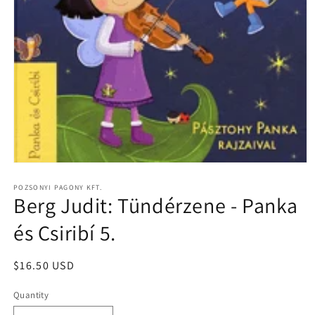
Open
media
1
POZSONYI PAGONY KFT.
Berg Judit: Tündérzene - Panka
in
modal
és Csiribí 5.
Regular
$16.50 USD
price
Quantity
Quantity