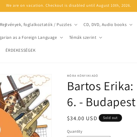
We are on vacation. Checkout is disabled until August 10th, 2026.
Rejtvények, foglalkoztatók / Puzzles
CD, DVD, Audio books
arian as a Foreign Language
Témák szerint
ÉRDEKESSÉGEK
MÓRA KÖNYVKIADÓ
Bartos Erika
6. - Budapes
Regular
$34.00 USD
Sold out
price
Quantity
Quantity