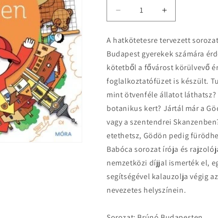
Decrease
Increase
quantity
quantity
for
for
A hatkötetesre tervezett soroz
Bartos
Bartos
Budapest gyerekek számára érd
Erika:
Erika:
Brúnó
Brúnó
kötetből a fővárost körülvevő 
Budapesten
Budapesten
foglalkoztatófüzet is készült.
6.
6.
mint ötvenféle állatot láthatsz
-
-
Budapest
Budapest
botanikus kert? Jártál már a Göd
környéke
környéke
vagy a szentendrei Skanzenbe
etethetsz, Gödön pedig fürödhe
Babóca sorozat írója és rajzol
nemzetközi díjjal ismerték el, e
segítségével kalauzolja végig 
nevezetes helyszínein.
Sorozat: Brúnó Budapesten