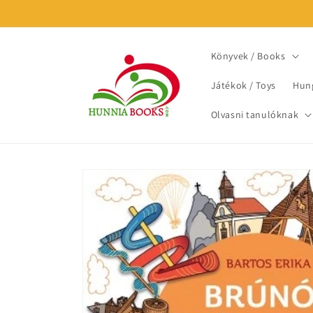
Skip to
content
Könyvek / Books
Játékok / Toys
Hung
Olvasni tanulóknak
Skip to
product
information