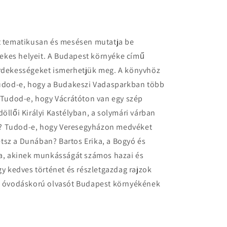
at tematikusan és mesésen mutatja be
ekes helyeit. A Budapest környéke című
érdekességeket ismerhetjük meg. A könyvhöz
 Tudod-e, hogy a Budakeszi Vadasparkban több
? Tudod-e, hogy Vácrátóton van egy szép
öllői Királyi Kastélyban, a solymári várban
n? Tudod-e, hogy Veresegyházon medvéket
tsz a Dunában? Bartos Erika, a Bogyó és
ója, akinek munkásságát számos hazai és
gy kedves történet és részletgazdag rajzok
az óvodáskorú olvasót Budapest környékének