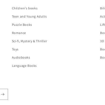
Children's books
Bil
Teen and Young Adults
Act
Puzzle Books
Lif
Romance
Bo
Sci-fi, Mystery & Thriller
3D
Toys
Bo
Audiobooks
Bo
Language Books