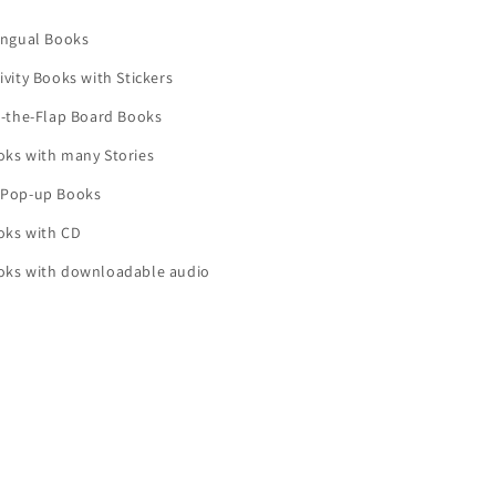
ingual Books
ivity Books with Stickers
t-the-Flap Board Books
oks with many Stories
 Pop-up Books
oks with CD
oks with downloadable audio