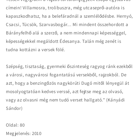
címein! Villamosra, trolibuszra, még utcaseprő-autóra is
kapaszkodhatsz, ha a belefáradnál a szemlélődésbe. Hernyó,
Csacsi, Tücsök, Szarvasbogár... Mi mindent összehordott a
Bárányfelhő alá a szerző, a nem mindennapi képességgel,
képességekkel megáldott Édesanya. Talán még zenét is
tudna kottázni a versek fölé.
Szépség, tisztaság, gyermeki őszinteség ragyog ránk ezekből
a városi, nagyvárosi fogantatású versekből, rajzokból. De
azt, hogy a benzingőzös nagykörúti Dugó mitől lényegül át
mosolyogtatóan kedves verssé, azt fejtse meg az olvasó,
vagy az olvasni még nem tudó verset hallgató." (Kányádi
Sándor)
Oldal: 80
Megjelenés: 2010