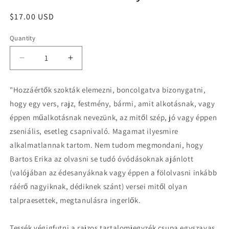
Regular
$17.00 USD
price
Quantity
Quantity
Decrease
Increase
quantity
quantity
for
for
"Hozzáértők szokták elemezni, boncolgatva bizonygatni,
Bartos
Bartos
hogy egy vers, rajz, festmény, bármi, amit alkotásnak, vagy
Erika:
Erika:
Bárányfelhők
Bárányfelhők
éppen műalkotásnak nevezünk, az mitől szép, jó vagy éppen
zseniális, esetleg csapnivaló. Magamat ilyesmire
alkalmatlannak tartom. Nem tudom megmondani, hogy
Bartos Erika az olvasni se tudó óvódásoknak ajánlott
(valójában az édesanyáknak vagy éppen a fölolvasni inkább
ráérő nagyiknak, dédiknek szánt) versei mitől olyan
talpraesettek, megtanulásra ingerlők.
Tessék végigfutni a rajzos tartalomjegyzék csupa egyszavas