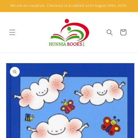
Skip to
We are on vacation. Checkout is disabled until August 10th, 2026.
content
Cart
Skip to
product
information