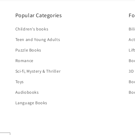
Popular Categories
Fo
Children's books
Bil
Teen and Young Adults
Act
Puzzle Books
Lif
Romance
Bo
Sci-fi, Mystery & Thriller
3D
Toys
Bo
Audiobooks
Bo
Language Books