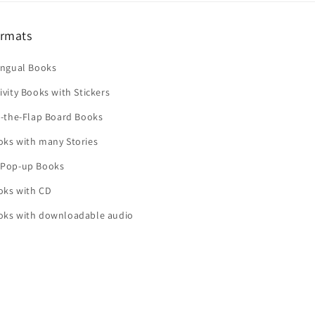
rmats
ingual Books
ivity Books with Stickers
t-the-Flap Board Books
oks with many Stories
 Pop-up Books
oks with CD
oks with downloadable audio