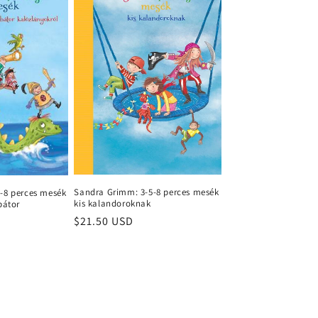
Sandra Grimm: 3-5-8 perces mesék
-8 perces mesék
kis kalandoroknak
bátor
Regular
$21.50 USD
price