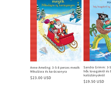
e
c
t
i
o
n
Sandra Grimm: 3-5
Anne Ameling: 3-5-8 perces mesék
hős lovagokról és 
Mikulásra és karácsonyra
kalózlányokról
:
Regular
$23.00 USD
Regular
$19.50 USD
price
price