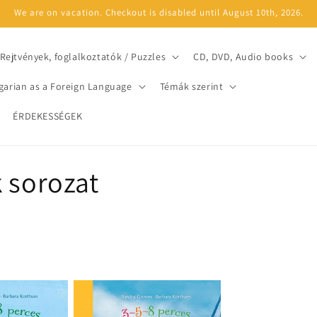
We are on vacation. Checkout is disabled until August 10th, 2026.
Rejtvények, foglalkoztatók / Puzzles
CD, DVD, Audio books
arian as a Foreign Language
Témák szerint
ÉRDEKESSÉGEK
 sorozat