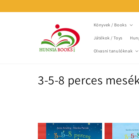
Skip to
content
Könyvek / Books
Játékok / Toys
Hung
Olvasni tanulóknak
C
3-5-8 perces mesék
o
l
l